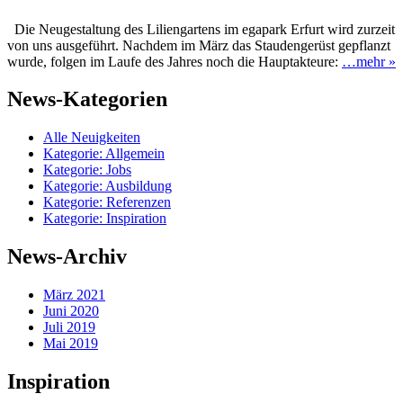
Die Neugestaltung des Liliengartens im egapark Erfurt wird zurzeit
von uns ausgeführt. Nachdem im März das Staudengerüst gepflanzt
wurde, folgen im Laufe des Jahres noch die Hauptakteure:
…mehr »
Suchen
News-Kategorien
nach:
Alle Neuigkeiten
Kategorie: Allgemein
Kategorie: Jobs
Kategorie: Ausbildung
Kategorie: Referenzen
Kategorie: Inspiration
News-Archiv
März 2021
Juni 2020
Juli 2019
Mai 2019
Inspiration